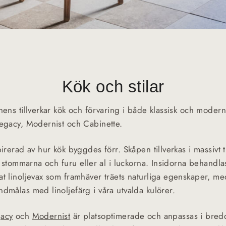
Kök och stilar
chens tillverkar kök och förvaring i både klassisk och moder
Legacy, Modernist och Cabinette.
pirerad av hur kök byggdes förr. Skåpen tillverkas i massivt
u i stommarna och furu eller al i luckorna. Insidorna behandl
at linoljevax som framhäver träets naturliga egenskaper, m
ndmålas med linoljefärg i våra utvalda kulörer.
acy
och
Modernist
är platsoptimerade och anpassas i bred