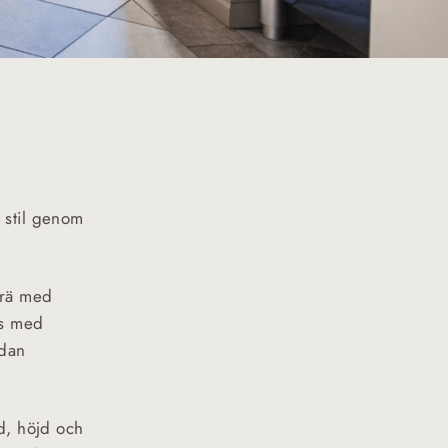
n stil genom
 trä med
as med
edan
d, höjd och