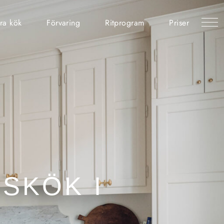
ra kök
Förvaring
Ritprogram
Priser
SKÖK I