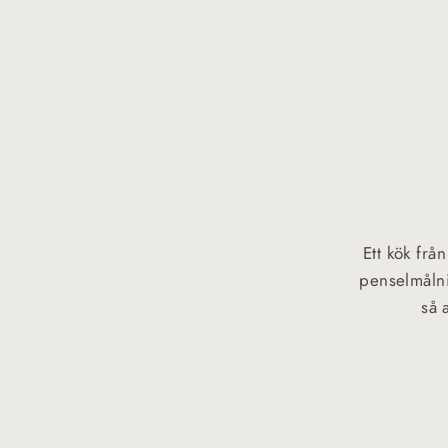
Ett kök frå
penselmålni
så 