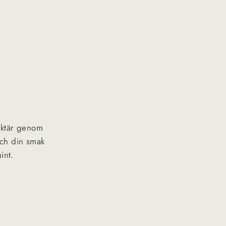
raktär genom
och din smak
int.