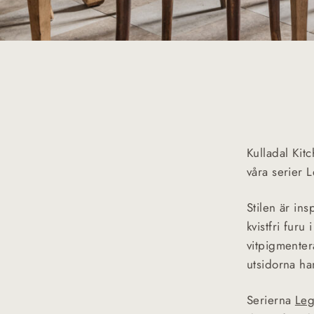
Kulladal Kit
våra serier 
Stilen är ins
kvistfri fur
vitpigmenter
utsidorna ha
Serierna
Leg