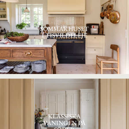
SOMMARHUSET
I TISVILDELEJE
KLASSISKA
VÅNINGEN PÅ