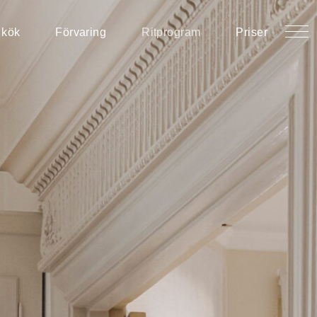
 kök
Förvaring
Ritprogram
Priser