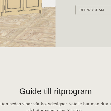
RITPROGRAM
Guide till ritprogram
itten nedan visar vår köksdesigner Natalie hur man ritar u
vårt ritprogram steg för steg.