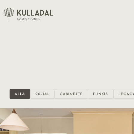
ALLA
20-TAL
CABINETTE
FUNKIS
LEGAC