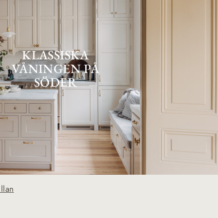
KLASSISKA
VÅNINGEN PÅ
SÖDER