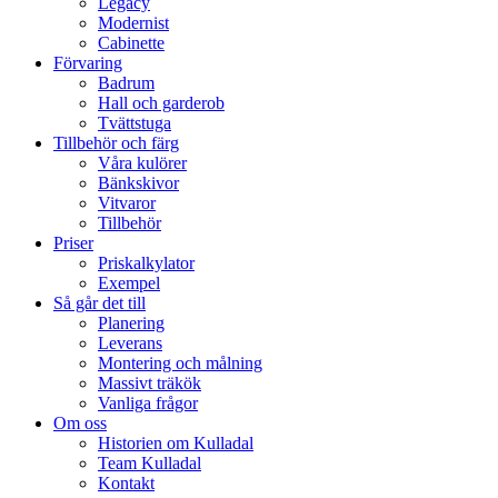
Legacy
Modernist
Cabinette
Förvaring
Badrum
Hall och garderob
Tvättstuga
Tillbehör och färg
Våra kulörer
Bänkskivor
Vitvaror
Tillbehör
Priser
Priskalkylator
Exempel
Så går det till
Planering
Leverans
Montering och målning
Massivt träkök
Vanliga frågor
Om oss
Historien om Kulladal
Team Kulladal
Kontakt