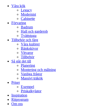
Våra kök
Legacy
Modernist
Cabinette
Förvaring
Badrum
Hall och garderob
Tvättstuga
Tillbehör och färg
Våra kulörer
Bänkskivor
Vitvaror
Tillbehör
Så går det till
Planering
Montering och målning
Vanliga frågor
Massivt träkök
Priser
Exempel
Priskalkylator
Inspiration
Ritprogram
Om oss