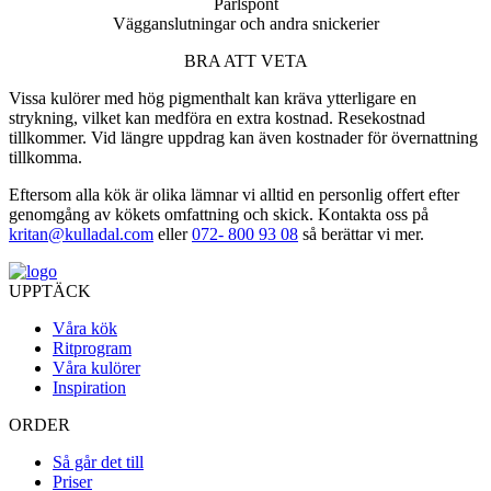
Pärlspont
Vägganslutningar och andra snickerier
BRA ATT VETA
Vissa kulörer med hög pigmenthalt kan kräva ytterligare en
strykning, vilket kan medföra en extra kostnad. Resekostnad
tillkommer. Vid längre uppdrag kan även kostnader för övernattning
tillkomma.
Eftersom alla kök är olika lämnar vi alltid en personlig offert efter
genomgång av kökets omfattning och skick.
Kontakta oss på
kritan@kulladal.com
eller
072- 800 93 08
så berättar vi mer.
UPPTÄCK
Våra kök
Ritprogram
Våra kulörer
Inspiration
ORDER
Så går det till
Priser