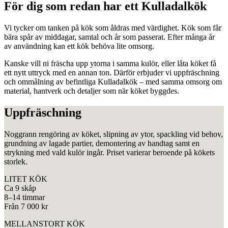
För dig som redan har ett Kulladalkök
Vi tycker om tanken på kök som åldras med värdighet. Kök som får
bära spår av middagar, samtal och år som passerat. Efter många år
av användning kan ett kök behöva lite omsorg.
Kanske vill ni fräscha upp ytorna i samma kulör, eller låta köket få
ett nytt uttryck med en annan ton. Därför erbjuder vi uppfräschning
och ommålning av befintliga Kulladalkök – med samma omsorg om
material, hantverk och detaljer som när köket byggdes.
Uppfräschning
Noggrann rengöring av köket, slipning av ytor, spackling vid behov,
grundning av lagade partier, demontering av handtag samt en
strykning med vald kulör ingår. Priset varierar beroende på kökets
storlek.
LITET KÖK
Ca 9 skåp
8–14 timmar
Från 7 000 kr
MELLANSTORT KÖK