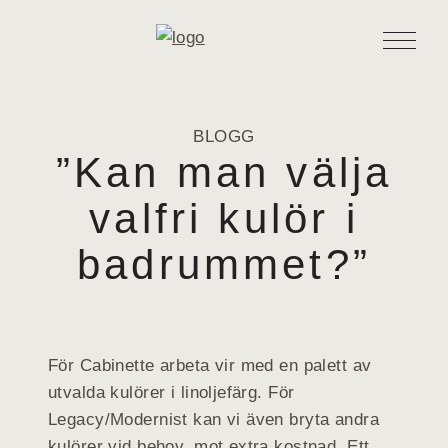
BLOGG
”Kan man välja
valfri kulör i
badrummet?”
För Cabinette arbeta vir med en palett av
utvalda kulörer i linoljefärg. För
Legacy/Modernist kan vi även bryta andra
kulörer vid behov, mot extra kostnad. Ett