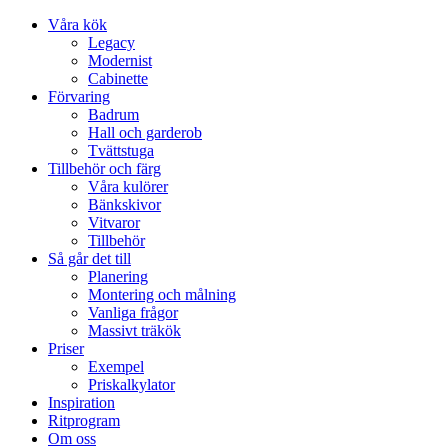
Våra kök
Legacy
Modernist
Cabinette
Förvaring
Badrum
Hall och garderob
Tvättstuga
Tillbehör och färg
Våra kulörer
Bänkskivor
Vitvaror
Tillbehör
Så går det till
Planering
Montering och målning
Vanliga frågor
Massivt träkök
Priser
Exempel
Priskalkylator
Inspiration
Ritprogram
Om oss