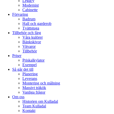
Legacy
Modernist
Cabinette
Förvaring
Badrum
Hall och garderob
Tvättstuga
Tillbehör och färg
Våra kulörer
Bänkskivor
Vitvaror
Tillbehör
Priser
Priskalkylator
Exempel
Så går det till
Planering
Leverans
Montering och målning
Massivt träkök
Vanliga frågor
Om oss
Historien om Kulladal
Team Kulladal
Kontakt