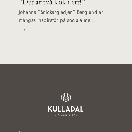
”Det är två kök i ett!”
Johanna ”Snickarglädjen” Berglund är
mångas inspiratör på sociala me...