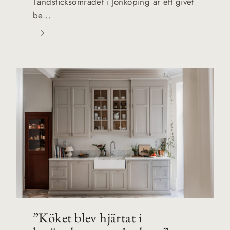
Tändsticksområdet i Jönköping är ett givet
be...
”Köket blev hjärtat i