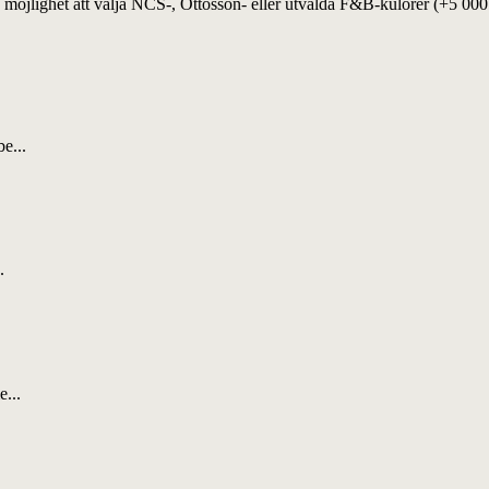
möjlighet att välja NCS-, Ottosson- eller utvalda F&B-kulörer (+5 000 kr
e...
.
...