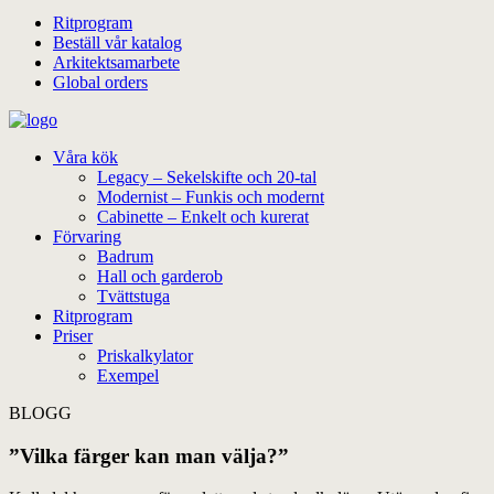
Ritprogram
Beställ vår katalog
Arkitektsamarbete
Global orders
Våra kök
Legacy – Sekelskifte och 20-tal
Modernist – Funkis och modernt
Cabinette – Enkelt och kurerat
Förvaring
Badrum
Hall och garderob
Tvättstuga
Ritprogram
Priser
Priskalkylator
Exempel
BLOGG
”Vilka färger kan man välja?”