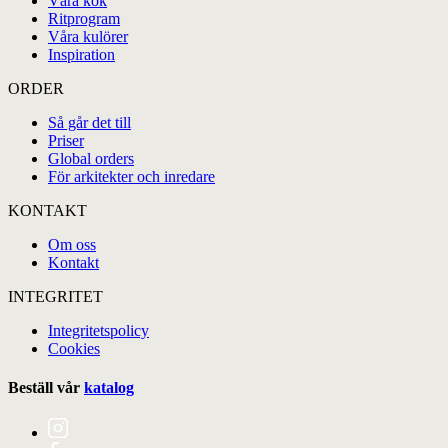
Våra kök
Ritprogram
Våra kulörer
Inspiration
ORDER
Så går det till
Priser
Global orders
För arkitekter och inredare
KONTAKT
Om oss
Kontakt
INTEGRITET
Integritetspolicy
Cookies
Beställ vår
katalog