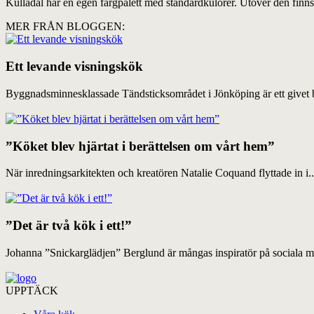
Kulladal har en egen färgpalett med standardkulörer. Utöver den finns 
MER FRÅN BLOGGEN:
Ett levande visningskök
Byggnadsminnesklassade Tändsticksområdet i Jönköping är ett givet b
”Köket blev hjärtat i berättelsen om vårt hem”
När inredningsarkitekten och kreatören Natalie Coquand flyttade in i..
”Det är två kök i ett!”
Johanna ”Snickarglädjen” Berglund är mångas inspiratör på sociala me
UPPTÄCK