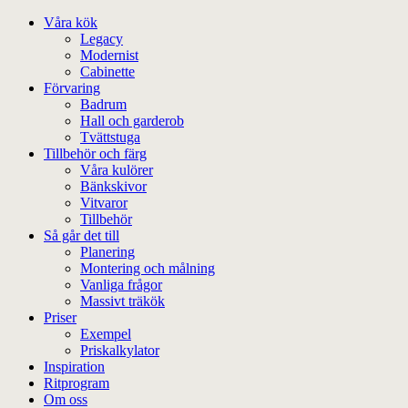
Våra kök
Legacy
Modernist
Cabinette
Förvaring
Badrum
Hall och garderob
Tvättstuga
Tillbehör och färg
Våra kulörer
Bänkskivor
Vitvaror
Tillbehör
Så går det till
Planering
Montering och målning
Vanliga frågor
Massivt träkök
Priser
Exempel
Priskalkylator
Inspiration
Ritprogram
Om oss