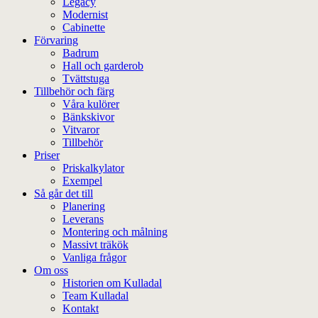
Legacy
Modernist
Cabinette
Förvaring
Badrum
Hall och garderob
Tvättstuga
Tillbehör och färg
Våra kulörer
Bänkskivor
Vitvaror
Tillbehör
Priser
Priskalkylator
Exempel
Så går det till
Planering
Leverans
Montering och målning
Massivt träkök
Vanliga frågor
Om oss
Historien om Kulladal
Team Kulladal
Kontakt