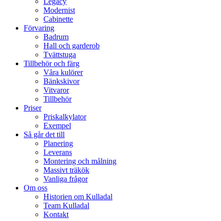
Legacy
Modernist
Cabinette
Förvaring
Badrum
Hall och garderob
Tvättstuga
Tillbehör och färg
Våra kulörer
Bänkskivor
Vitvaror
Tillbehör
Priser
Priskalkylator
Exempel
Så går det till
Planering
Leverans
Montering och målning
Massivt träkök
Vanliga frågor
Om oss
Historien om Kulladal
Team Kulladal
Kontakt