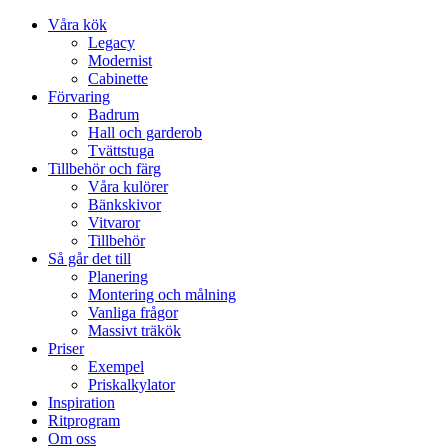
Våra kök
Legacy
Modernist
Cabinette
Förvaring
Badrum
Hall och garderob
Tvättstuga
Tillbehör och färg
Våra kulörer
Bänkskivor
Vitvaror
Tillbehör
Så går det till
Planering
Montering och målning
Vanliga frågor
Massivt träkök
Priser
Exempel
Priskalkylator
Inspiration
Ritprogram
Om oss