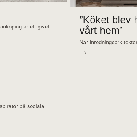
”Köket blev h
nköping är ett givet
vårt hem”
När inredningsarkitekten
piratör på sociala