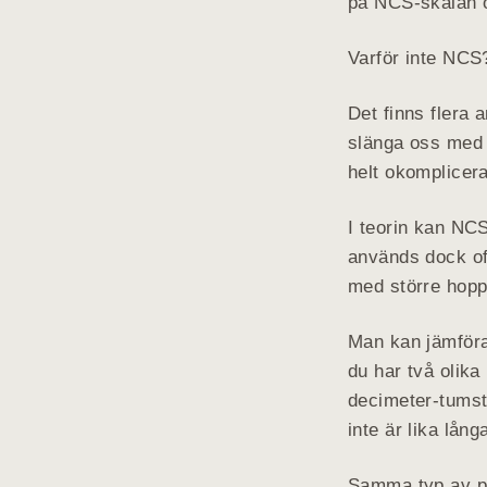
på NCS-skalan o
Varför inte NCS
Det finns flera a
slänga oss med 
helt okomplicera
I teorin kan NCS
används dock oft
med större hopp
Man kan jämföra
du har två olik
decimeter-tumst
inte är lika lång
Samma typ av pr