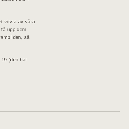
et vissa av våra
t få upp dem
rambilden, så
r 19 (den har