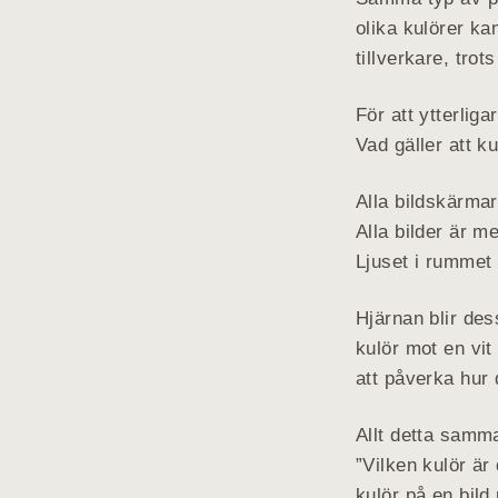
olika kulörer k
tillverkare, tro
För att ytterlig
Vad gäller att k
Alla bildskärmar
Alla bilder är m
Ljuset i rummet
Hjärnan blir des
kulör mot en vi
att påverka hur 
Allt detta samma
”Vilken kulör är
kulör på en bil