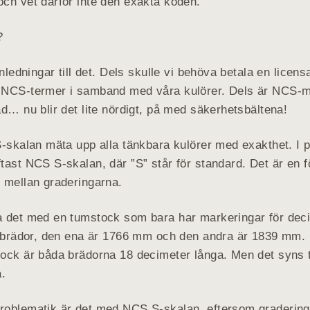
ch vet därför inte den exakta koden.
?
nledningar till det. Dels skulle vi behöva betala en licensa
NCS-termer i samband med våra kulörer. Dels är NCS-m
d… nu blir det lite nördigt, på med säkerhetsbältena!
-skalan mäta upp alla tänkbara kulörer med exakthet. I p
ast NCS S-skalan, där ”S” står för standard. Det är en f
 mellan graderingarna.
 det med en tumstock som bara har markeringar för deci
a brädor, den ena är 1766 mm och den andra är 1839 mm. E
ock är båda brädorna 18 decimeter långa. Men det syns ty
a.
oblematik är det med NCS S-skalan, eftersom gradering