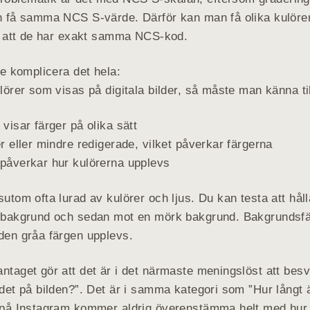
an få samma NCS S-värde. Därför kan man få olika kulörer
ts att de har exakt samma NCS-kod.
are komplicera det hela:
ulörer som visas på digitala bilder, så måste man känna til
 visar färger på olika sätt
er eller mindre redigerade, vilket påverkar färgerna
 påverkar hur kulörerna upplevs
sutom ofta lurad av kulörer och ljus. Du kan testa att hål
t bakgrund och sedan mot en mörk bakgrund. Bakgrunds
den gråa färgen upplevs.
ntaget gör att det är i det närmaste meningslöst att bes
 det på bilden?”. Det är i samma kategori som ”Hur långt ä
d på Instagram kommer aldrig överenstämma helt med hur k