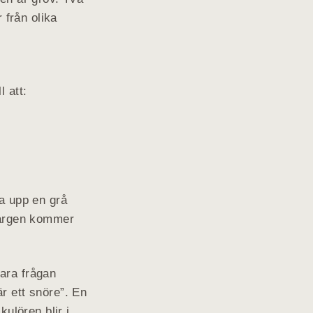
 från olika
l att:
la upp en grå
färgen kommer
vara frågan
r ett snöre”. En
ulören blir i