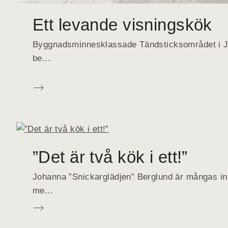
Ett levande visningskök
Byggnadsminnesklassade Tändsticksområdet i Jö
be...
”Det är två kök i ett!”
Johanna ”Snickarglädjen” Berglund är mångas ins
me...