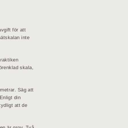
vgift för att
ätskalan inte
raktiken
örenklad skala,
metrar. Säg att
nligt din
dligt att de
en är grov. Två